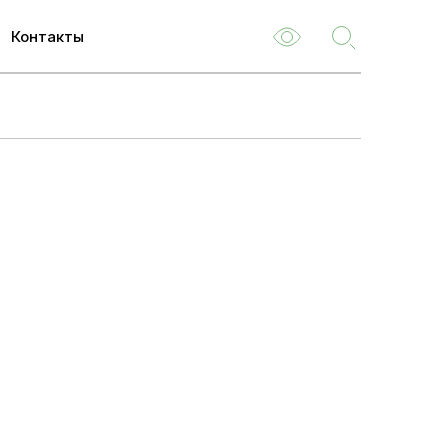
Контакты
ем
м
туризм
емые
ля
 НОК
о
туациям
ия