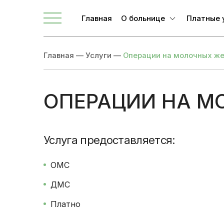
Главная
О больнице
Платные 
О ЛОКБ
Главная
—
Услуги
—
Операции на молочных ж
Администрация
Главные специалисты
Направления
ОПЕРАЦИИ НА М
Вакансии
Врачи
Услуга предоставляется:
Цены
Записаться
Новости
Документы учреждения
ОМС
ДМС
Платно