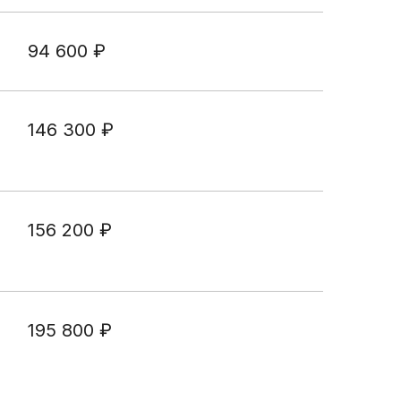
щения
94 600
₽
раждан о
платного
ицинской
146 300
₽
 ДМС
правки для
чета
156 200
₽
ля
 НОК
195 800
₽
б аборте
реннего