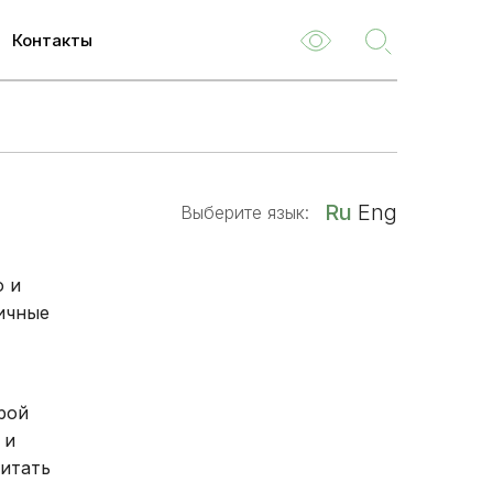
8 800 301-47-47
Контакт-центр:
Контакты
ем
м
Ru
Eng
Выберите язык:
туризм
емые
о и
ичные
ля
 НОК
о
рой
туациям
 и
читать
ия