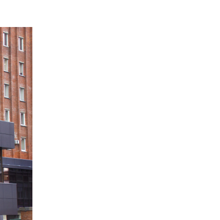
щения
раждан о
платного
ицинской
 ДМС
правки для
чета
ля
 НОК
б аборте
реннего