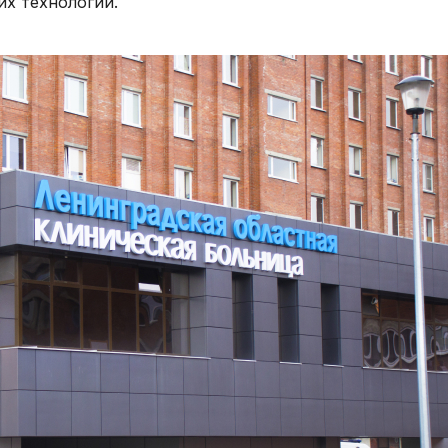
х технологий.
исследования и
Правила посе
здоровье. Максимум»
манипуляции
пациентов
(женский)
Стоматологические
Памятка для г
Чекап «Онкориски.
услуги
гарантиях бес
Мужской»
оказания мед
Функциональная
Чекап «Онкориски.
помощи
диагностика
Женский»
Страхование
Лучевая диагностика
Оформление с
Эндоскопическая
налогового вы
диагностика
Информация д
Лабораторная
потребителей
диагностика
Информация о
Операции хирургические
беременности
Операции
Информация о
рентгенохирургические
Правила внут
Операции