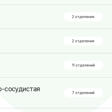
Эстетическая
гинекология
2 отделения
Иммунология, генетика,
гистохимия (сторонние
лаборатории)
2 отделения
11 отделений
о-сосудистая
7 отделений