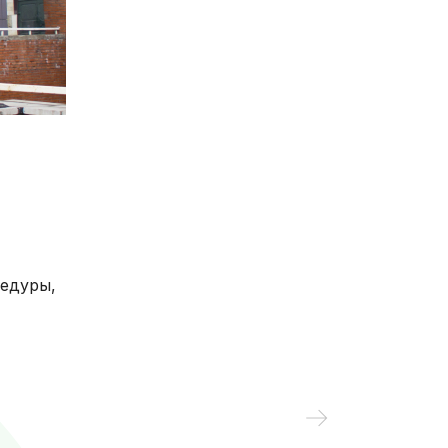
нности
ере охраны
огичная
помощь
н на
отного
го
цедуры,