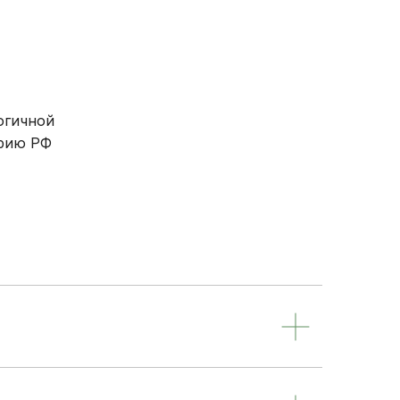
огичной
орию РФ