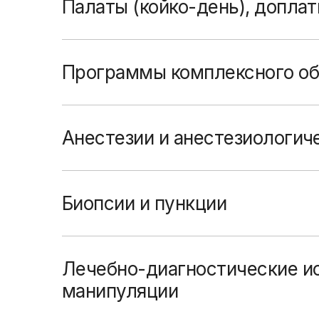
Палаты (койко-день), допла
Программы комплексного о
Анестезии и анестезиологич
Биопсии и пункции
Лечебно-диагностические и
манипуляции