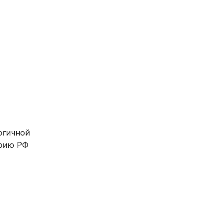
огичной
орию РФ