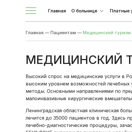
Телефоны для связи
Главная
О больнице
Платные 
О ЛОКБ
Главная
—
Пациентам
—
Медицинский туризм
Администрация
Главные специалисты
Направления
МЕДИЦИНСКИЙ 
Вакансии
Врачи
Высокий спрос на медицинские услуги в Ро
высоким уровнем возможностей лечебных 
Новости
методы. Основными направлениями по пре
Документы учреждения
малоинвазивные хирургические вмешатель
Ленинградская областная клиническая боль
лечится до 35000 пациентов в год. Здесь 
лечебно-диагностические процедуры, зачас