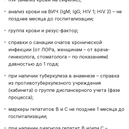
анализ крови на ВИЧ (IgM; IgG; HIV 1; HIV 2) – не
позднее месяца до госпитализации;
группа крови и резус-фактор;
справки о санации очагов хронической
инфекции (от ЛОРа, женщинам – от врача-
гинеколога, стоматолога – по показаниям)
давностью до 1 года;
при наличии туберкулеза в анамнезе – справка
из противотуберкулезного учреждения
(кабинета) о группе диспансерного учета (фазе
процесса);
маркеры гепатитов В и С не позднее 1 месяца до
госпитализации;
при наличии диагноза гепатит В и/или С –