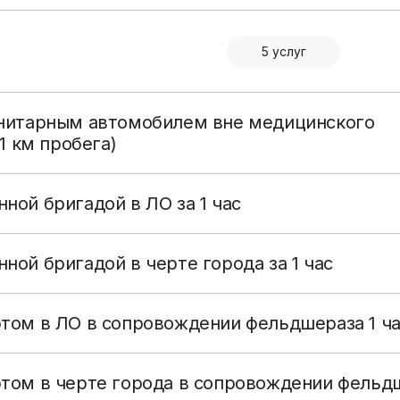
распорядка
эндоскопические
Права и обяза
Физиотерапия
5 услуг
граждан в сф
Лечебная физкультура
здоровья
Массаж,
Высокотехнол
анитарным автомобилем вне медицинского
рефлексотерапия,
медицинская 
1 км пробега)
мануальная терапия,
Права гражда
тейпирование
получение льг
ной бригадой в ЛО за 1 час
Комплексная
лекарственно
химиотерапия
обеспечения
Радиотерапия
ой бригадой в черте города за 1 час
Стерилизация
том в ЛО в сопровождении фельдшераза 1 ч
Радиационный контроль
Кровь и плазма
ртом в черте города в сопровождении фельд
Прочие услуги