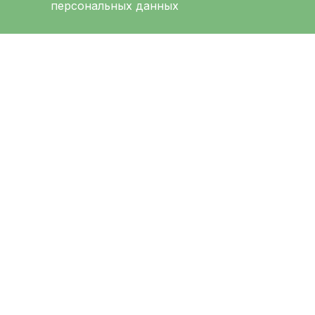
персональных данных
ЛЕНИНГРАДСКАЯ
ОБЛАСТНАЯ
КЛИНИЧЕСКАЯ
БОЛЬНИЦА
Меню
Ад
О больнице
194
Выб
Администрация
Луна
Направления