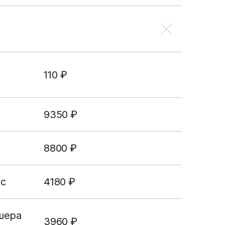
нности
ере охраны
огичная
110 ₽
помощь
н на
отного
9350 ₽
го
8800 ₽
ас
4180 ₽
шера
3960 ₽