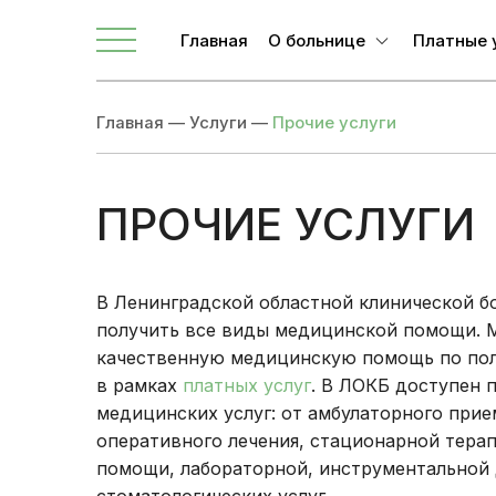
Телефоны для связи
Главная
О больнице
Платные 
О ЛОКБ
Главная
—
Услуги
—
Прочие услуги
Администрация
Главные специалисты
Направления
ПРОЧИЕ УСЛУГИ
Вакансии
Врачи
В Ленинградской областной клинической 
Новости
получить все виды медицинской помощи. 
качественную медицинскую помощь по по
Документы учреждения
в рамках
платных услуг
. В ЛОКБ доступен 
медицинских услуг: от амбулаторного прие
оперативного лечения, стационарной тера
помощи, лабораторной, инструментальной 