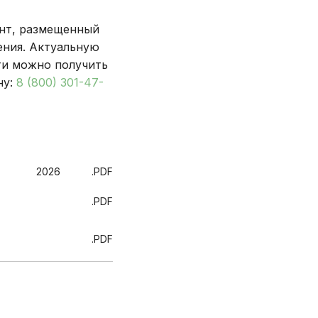
исследования и
Правила посе
здоровье. Максимум»
манипуляции
пациентов
ант, размещенный
(женский)
ения. Актуальную
Стоматологические
Памятка для г
Чекап «Онкориски.
ти можно получить
услуги
гарантиях бес
Мужской»
ну:
8 (800) 301-47-
оказания мед
Функциональная
Чекап «Онкориски.
помощи
диагностика
Женский»
Страхование
Лучевая диагностика
Оформление с
Эндоскопическая
2026
.PDF
налогового вы
диагностика
Информация д
Лабораторная
.PDF
потребителей
диагностика
.PDF
Информация о
Операции хирургические
беременности
Операции
Информация о
рентгенохирургические
Правила внут
Операции