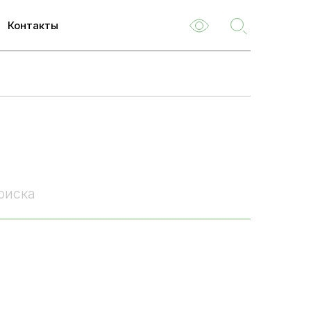
8 800 301-47-47
Контакт-центр:
Контакты
ем
м
туризм
емые
оиска
ля
 НОК
о
туациям
ия