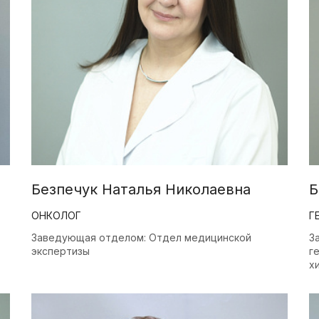
Эстетическая
гинекология
Иммунология, генетика,
гистохимия (сторонние
лаборатории)
Безпечук Наталья Николаевна
Б
ОНКОЛОГ
Г
Заведующая отделом: Отдел медицинской
З
экспертизы
г
х