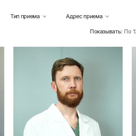
исследования и
Правила посе
здоровье. Максимум»
манипуляции
пациентов
(женский)
Тип приема
Адрес приема
Стоматологические
Памятка для г
Чекап «Онкориски.
услуги
гарантиях бес
Показывать:
По 1
Мужской»
оказания мед
Функциональная
Чекап «Онкориски.
помощи
диагностика
Женский»
Страхование
Лучевая диагностика
Оформление с
Эндоскопическая
налогового вы
диагностика
Информация д
Лабораторная
потребителей
диагностика
Информация о
Операции хирургические
беременности
Операции
Информация о
рентгенохирургические
Правила внут
Операции