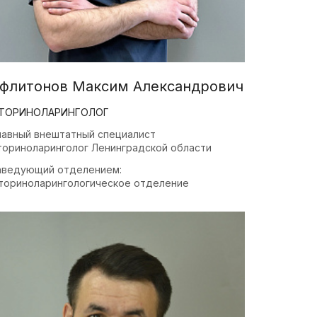
нности
ере охраны
флитонов Максим Александрович
огичная
помощь
ТОРИНОЛАРИНГОЛОГ
н на
лавный внештатный специалист
ториноларинголог Ленинградской области
отного
го
аведующий отделением:
ториноларингологическое отделение