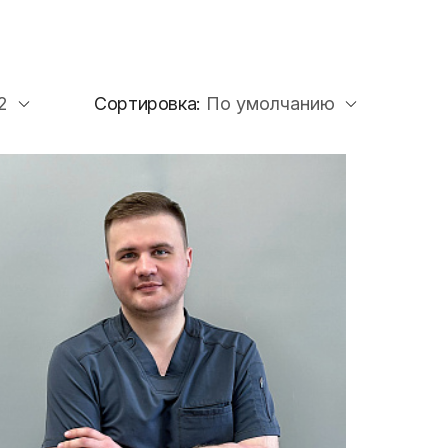
щения
раждан о
платного
Сортировка:
2
По умолчанию
ицинской
 ДМС
правки для
чета
ля
 НОК
б аборте
реннего