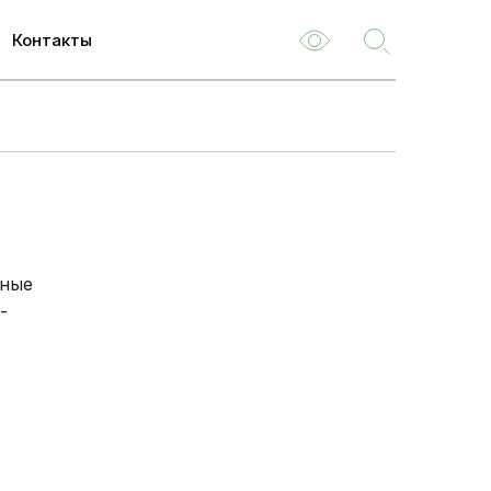
8 800 301-47-47
Контакт-центр:
Контакты
ем
м
туризм
емые
ьные
-
ля
 НОК
о
туациям
ия