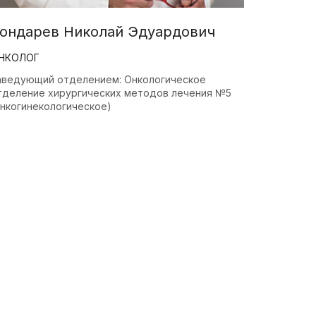
ондарев Николай Эдуардович
НКОЛОГ
аведующий отделением: Онкологическое
тделение хирургических методов лечения №5
онкогинекологическое)