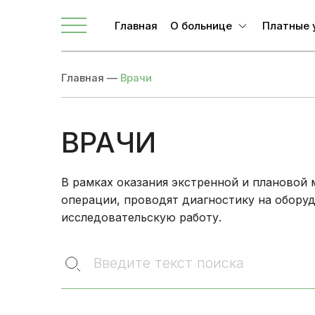
Телефоны для связи
Главная
О больнице
Платные 
О ЛОКБ
Главная
—
Врачи
Администрация
Главные специалисты
Направления
ВРАЧИ
Вакансии
Врачи
В рамках оказания экстренной и планово
операции, проводят диагностику на оборуд
Новости
исследовательскую работу.
Документы учреждения
Введите текст поиска