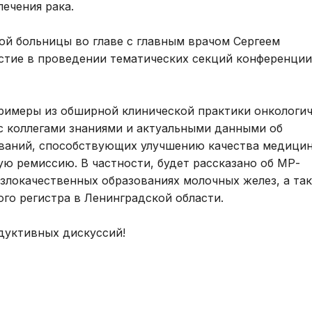
исследования и
ечения рака.
Правила посе
здоровье. Максимум»
манипуляции
пациентов
(женский)
ой больницы во главе с главным врачом Сергеем
Стоматологические
Памятка для г
Чекап «Онкориски.
тие в проведении тематических секций конференции
услуги
гарантиях бес
Мужской»
оказания мед
Функциональная
Чекап «Онкориски.
помощи
диагностика
примеры из обширной клинической практики онкологи
Женский»
Страхование
с коллегами знаниями и актуальными данными об
Лучевая диагностика
ований, способствующих улучшению качества медици
Оформление с
Эндоскопическая
 ремиссию. В частности, будет рассказано об МР-
налогового вы
диагностика
 злокачественных образованиях молочных желез, а та
Информация д
Лабораторная
го регистра в Ленинградской области.
потребителей
диагностика
дуктивных дискуссий!
Информация о
Операции хирургические
беременности
Операции
Информация о
рентгенохирургические
Правила внут
Операции