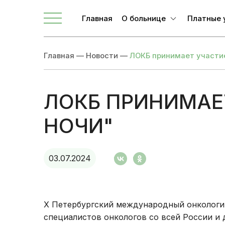
Телефоны для связи
Главная
О больнице
Платные 
О ЛОКБ
Главная
—
Новости
—
ЛОКБ принимает участие
Администрация
Главные специалисты
Направления
ЛОКБ ПРИНИМАЕ
Вакансии
НОЧИ"
Врачи
Новости
03.07.2024
Документы учреждения
X Петербургский международный онкологи
специалистов онкологов со всей России и 