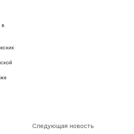
щения
раждан о
 в
платного
ицинской
ческих
 ДМС
нской
правки для
чета
кже
ля
 НОК
б аборте
Следующая новость
реннего