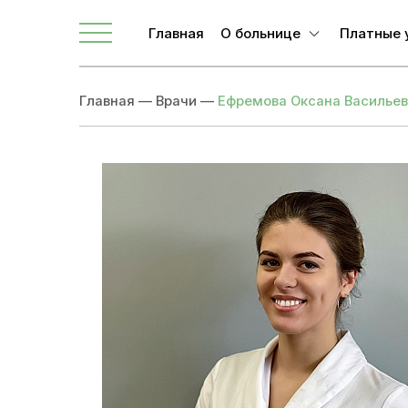
Главная
О больнице
Платные 
О ЛОКБ
Главная
—
Врачи
—
Ефремова Оксана Василье
Администрация
Главные специалисты
Направления
Вакансии
Врачи
Новости
Документы учреждения