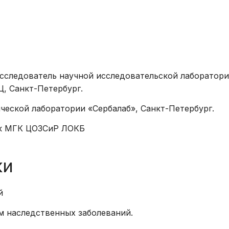
распорядка
эндоскопические
Права и обяза
Физиотерапия
граждан в сф
Лечебная физкультура
здоровья
Массаж,
Высокотехнол
рефлексотерапия,
-исследователь научной исследовательской лаборатори
медицинская 
мануальная терапия,
Ц, Санкт-Петербург.
Права гражда
тейпирование
ической лаборатории «Сербалаб», Санкт-Петербург.
получение льг
Комплексная
лекарственно
тик МГК ЦОЗСиР ЛОКБ
химиотерапия
обеспечения
Радиотерапия
ки
Стерилизация
Радиационный контроль
ий
Кровь и плазма
м наследственных заболеваний.
Прочие услуги