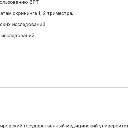
пользованию ВРТ
Эстетическая
гинекология
атам скрининга 1, 2 триместра.
Иммунология, генетика,
еских исследований
гистохимия (сторонние
х исследований
лаборатории)
 Кировский государственный медицинский университе