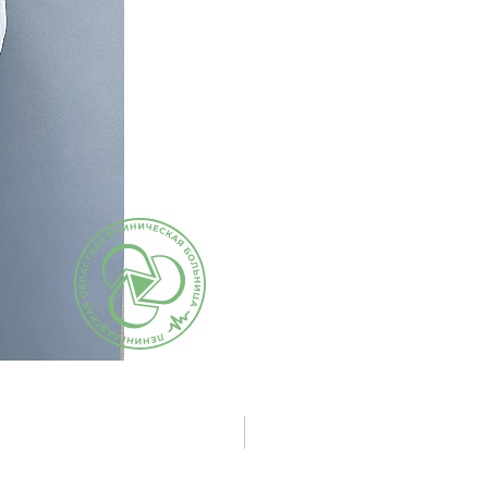
исследования и
Правила посе
здоровье. Максимум»
манипуляции
пациентов
(женский)
Стоматологические
Памятка для г
Чекап «Онкориски.
услуги
гарантиях бес
Мужской»
оказания мед
Функциональная
Чекап «Онкориски.
помощи
диагностика
Женский»
Страхование
Лучевая диагностика
Оформление с
Эндоскопическая
налогового вы
диагностика
Информация д
Лабораторная
потребителей
диагностика
Информация о
Операции хирургические
беременности
Операции
Информация о
рентгенохирургические
Правила внут
Операции