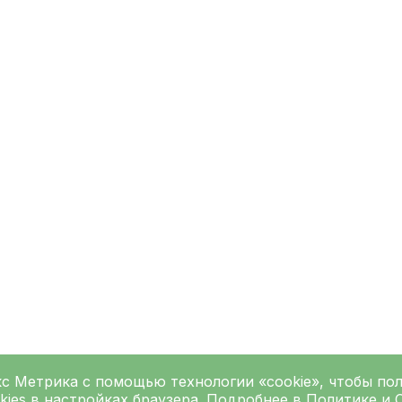
кс Метрика
с помощью технологии «cookie», чтобы по
kies в настройках браузера. Подробнее в
Политике
и