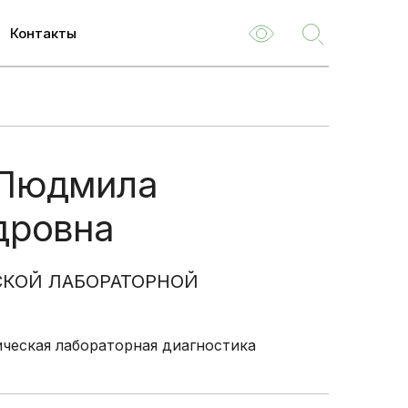
Контакты
ем
м
Людмила
туризм
дровна
емые
ля
СКОЙ ЛАБОРАТОРНОЙ
 НОК
о
ческая лабораторная диагностика
туациям
ия