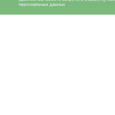
персональных данных
ЛЕНИНГРАДСКАЯ
ОБЛАСТНАЯ
КЛИНИЧЕСКАЯ
БОЛЬНИЦА
Меню
Ад
О больнице
194
Выб
Администрация
Луна
Направления