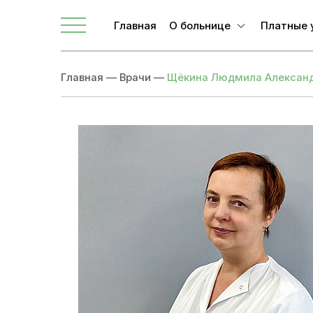
Главная
О больнице
Платные 
О ЛОКБ
Главная
—
Врачи
—
Щёкина Людмила Алексан
Администрация
Главные специалисты
Направления
Вакансии
Врачи
Новости
Документы учреждения