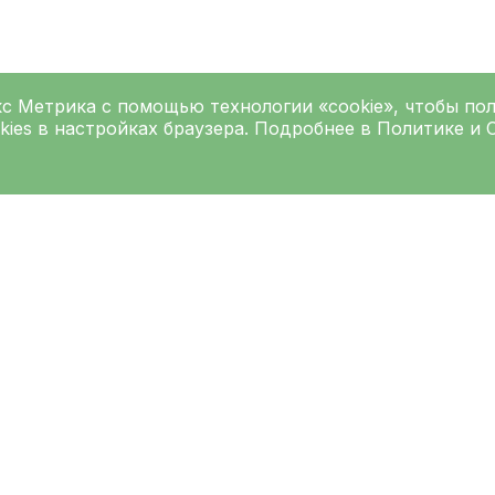
кс Метрика
с помощью технологии «cookie», чтобы по
kies в настройках браузера. Подробнее в
Политике
и
Подписаться на рассылку
Введите ваш e-mai
Согласен на
обработку персо
обработки персональных данн
рес основного корпуса
Как добраться до 