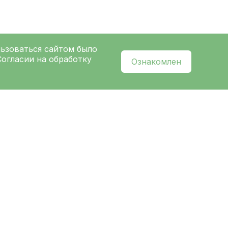
льзоваться сайтом было
Согласии на обработку
Ознакомлен
l
нальных данных
и ознакомлен с
политикой
ых
Ленинградской областной