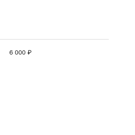
щения
раждан о
платного
ицинской
6 000
₽
 ДМС
правки для
чета
ля
 НОК
б аборте
реннего