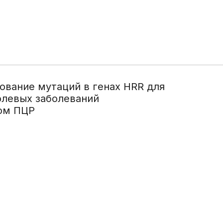
исследования и
Правила посе
здоровье. Максимум»
манипуляции
пациентов
(женский)
Стоматологические
Памятка для г
Чекап «Онкориски.
услуги
гарантиях бес
Мужской»
оказания мед
Функциональная
Чекап «Онкориски.
помощи
диагностика
Женский»
ование мутаций в генах HRR для
Страхование
Лучевая диагностика
олевых заболеваний
Оформление с
дом ПЦР
Эндоскопическая
налогового вы
диагностика
Информация д
Лабораторная
потребителей
диагностика
Информация о
Операции хирургические
беременности
Операции
Информация о
рентгенохирургические
Правила внут
Операции