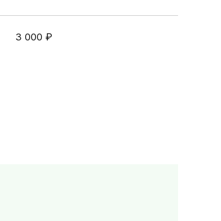
щения
3 000
₽
раждан о
платного
ицинской
 ДМС
правки для
чета
ля
 НОК
б аборте
реннего