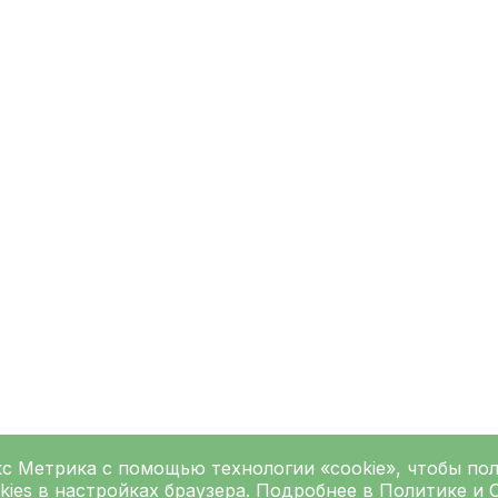
кс Метрика
с помощью технологии «cookie», чтобы по
kies в настройках браузера. Подробнее в
Политике
и