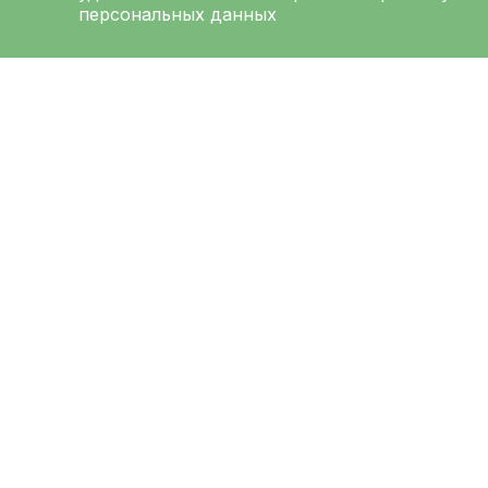
персональных данных
ЛЕНИНГРАДСКАЯ
ОБЛАСТНАЯ
КЛИНИЧЕСКАЯ
БОЛЬНИЦА
Меню
Ад
О больнице
194
Выб
Администрация
Луна
Направления