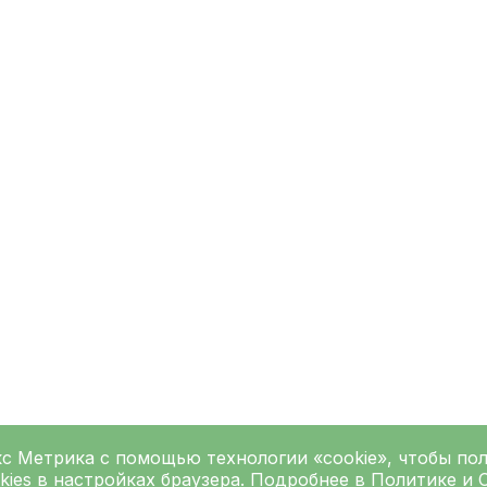
кс Метрика
с помощью технологии «cookie», чтобы по
kies в настройках браузера. Подробнее в
Политике
и