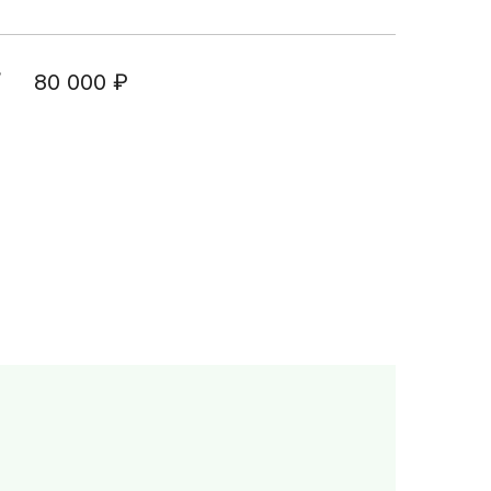
щения
/
80 000
₽
раждан о
платного
ицинской
 ДМС
правки для
чета
ля
 НОК
б аборте
реннего