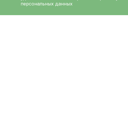
персональных данных
ЛЕНИНГРАДСКАЯ
ОБЛАСТНАЯ
КЛИНИЧЕСКАЯ
БОЛЬНИЦА
Меню
Ад
О больнице
194
Выб
Администрация
Луна
Направления