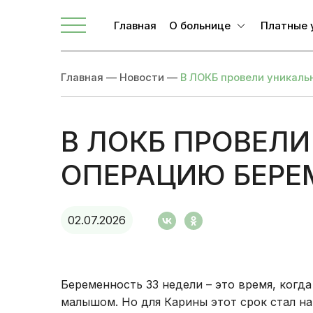
Телефоны для связи
Главная
О больнице
Платные 
О ЛОКБ
Главная
—
Новости
—
В ЛОКБ провели уникал
Администрация
Главные специалисты
Направления
В ЛОКБ ПРОВЕЛ
Вакансии
ОПЕРАЦИЮ БЕРЕ
Врачи
Новости
02.07.2026
Документы учреждения
Беременность 33 недели – это время, когд
малышом. Но для Карины этот срок стал на