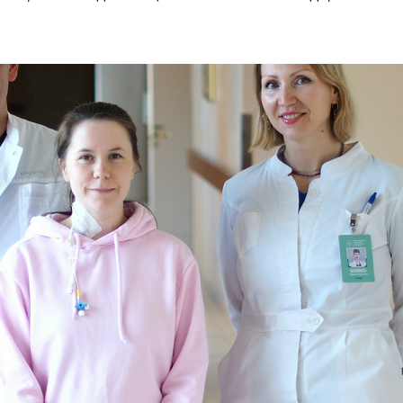
Эстетическая
гинекология
Иммунология, генетика,
гистохимия (сторонние
лаборатории)