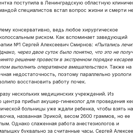
исследования и
ентка поступила в Ленинградскую областную клинич
Правила посе
здоровье. Максимум»
манипуляции
мандой специалистов встал вопрос жизни и смерти н
пациентов
(женский)
Стоматологические
Памятка для г
Чекап «Онкориски.
услуги
гарантиях бес
лему консервативно, ведь любое хирургическое
Мужской»
оказания мед
 колоссальным риском. Как вспоминает заведующий
Функциональная
Чекап «Онкориски.
помощи
рапии №1 Сергей Алексеевич Смирнов:
«Пытались лечи
диагностика
Женский»
ако, через двое суток было понятно, что это не получ
Страхование
Лучевая диагностика
ринято решение провести в экстренном порядке кесаре
Оформление с
Эндоскопическая
апом выполнить оперативное вмешательство»
. Также на
налогового вы
диагностика
чная недостаточность, поэтому параллельно урологи
волило восстановить работу почек.
Информация д
Лабораторная
потребителей
диагностика
разу нескольких медицинских учреждений. Из
Информация о
о центра прибыл акушер-гинеколог для проведения ке
Операции хирургические
беременности
нической больницы уже ждали ребенка, чтобы взять на
Операции
вочка, названная Эрикой, весом 2600 граммов, но ее
Информация о
рентгенохирургические
лым. Однако слаженная работа анестезиологов и
Правила внут
Операции
алышку буквально за считанные часы. Сергей Алексе