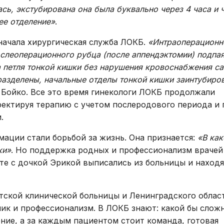
распорядка
эндоскопические
сь, экстубирована она была буквально через 4 часа и 
ее отделение»
.
Права и обяза
Физиотерапия
граждан в сф
 начала хирургическая служба ЛОКБ.
«Интраоперационн
Лечебная физкультура
здоровья
ослеоперационного рубца (после аппендэктомии) подпая
Массаж,
Высокотехнол
а петля тонкой кишки без нарушения кровоснабжения с
рефлексотерапия,
медицинская 
разделены, начальные отделы тонкой кишки заинтубиро
мануальная терапия,
Бойко. Все это время гинекологи ЛОКБ продолжали
Права гражда
тейпирование
ректируя терапию с учетом послеродового периода и 
получение льг
Комплексная
.
лекарственно
химиотерапия
обеспечения
мации стали борьбой за жизнь. Она признается:
«В как
Радиотерапия
ки»
. Но поддержка родных и профессионализм врачей
сте с дочкой Эрикой выписались из больницы и находя
Стерилизация
Радиационный контроль
тской клинической больницы и Ленинградского облас
Кровь и плазма
ик и профессионализм. В ЛОКБ знают: какой бы слож
Прочие услуги
ение, а за каждым пациентом стоит команда, готовая