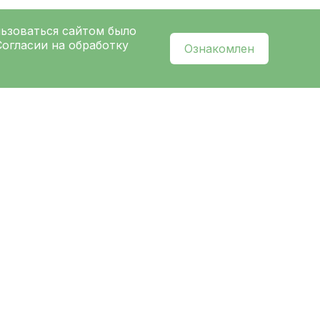
льзоваться сайтом было
Согласии на обработку
Ознакомлен
l
нальных данных
и ознакомлен с
политикой
ых
Ленинградской областной
ницы