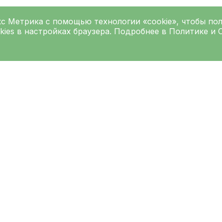
кс Метрика
с помощью технологии «cookie», чтобы по
kies в настройках браузера. Подробнее в
Политике
и
Подписаться на рассылку
Введите ваш e-mai
Согласен на
обработку персо
обработки персональных данн
рес основного корпуса
Как добраться до 
клинической боль
291, г.Санкт-Петербург,