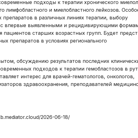
современные подходы к терапии хронического миелол
исследования и
Правила посе
здоровье. Максимум»
го лимфобластного и миелобластного лейкозов. Особо
манипуляции
пациентов
(женский)
 препаратов в различных линиях терапии, выбору
Стоматологические
Памятка для г
Чекап «Онкориски.
в с впервые выявленными и рецидивирующими форма
услуги
гарантиях бес
Мужской»
я пациентов старших возрастных групп. Будет предс
оказания мед
Функциональная
ых препаратов в условиях регионального
Чекап «Онкориски.
помощи
диагностика
Женский»
Страхование
Лучевая диагностика
пытом, обсуждению результатов последних клиническ
Оформление с
современных подходов к терапии гемобластозов в ру
Эндоскопическая
налогового вы
авляет интерес для врачей-гематологов, онкологов,
диагностика
низаторов здравоохранения, преподавателей медицин
Информация д
Лабораторная
потребителей
диагностика
Информация о
Операции хирургические
беременности
Операции
.mediator.cloud/2026-06-18/
Информация о
рентгенохирургические
Правила внут
Операции