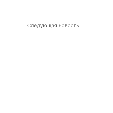
нности
ере охраны
Следующая новость
огичная
помощь
н на
отного
го