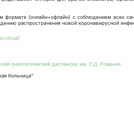
исследования и
Правила посе
здоровье. Максимум»
манипуляции
пациентов
(женский)
м формате (онлайн+офлайн) с соблюдением всех са
Стоматологические
Памятка для г
дению распространения новой коронавирусной инфекц
Чекап «Онкориски.
услуги
гарантиях бес
Мужской»
оказания мед
or.cloud/
Функциональная
Чекап «Онкориски.
помощи
диагностика
Женский»
Страхование
Лучевая диагностика
кий онкологический диспансер им. Л.Д. Романа»
Оформление с
Эндоскопическая
налогового вы
диагностика
кая больница"
Информация д
Лабораторная
потребителей
диагностика
Информация о
Операции хирургические
беременности
Операции
Информация о
рентгенохирургические
Правила внут
Операции