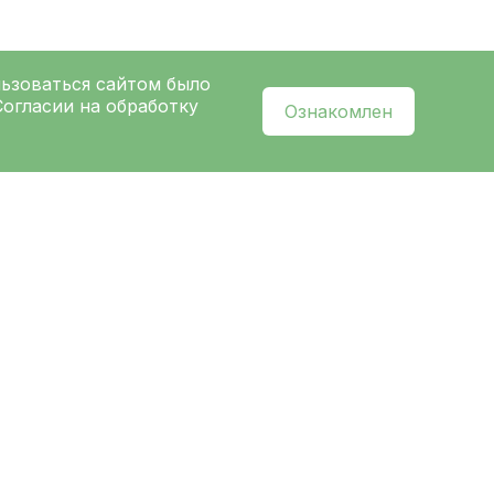
льзоваться сайтом было
Согласии на обработку
Ознакомлен
l
нальных данных
и ознакомлен с
политикой
ых
Ленинградской областной
ницы