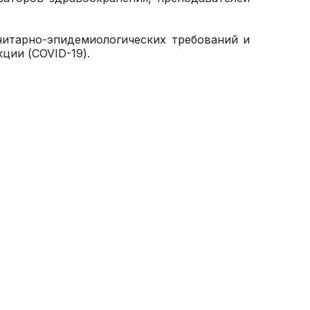
щения
нитарно-эпидемиологических требований и
раждан о
ии (COVID-19).
платного
ицинской
 ДМС
правки для
чета
ля
 НОК
б аборте
реннего