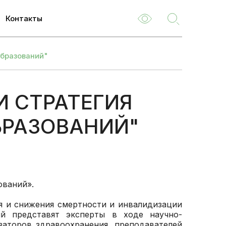
8 800 301-47-47
Контакт-центр:
Контакты
ем
образований"
м
И СТРАТЕГИЯ
туризм
БРАЗОВАНИЙ"
емые
ля
 НОК
ований».
о
туациям
я и снижения смертности и инвалидизации
ий представят эксперты в ходе научно-
ия
заторов здравоохранения, преподавателей