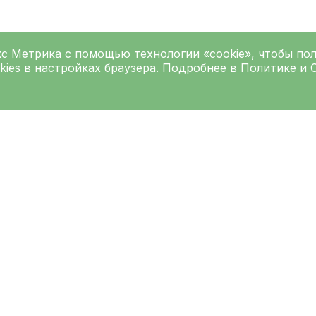
кс Метрика
с помощью технологии «cookie», чтобы по
kies в настройках браузера. Подробнее в
Политике
и
Подписаться на рассылку
Введите ваш e-mai
Согласен на
обработку персо
обработки персональных данн
рес основного корпуса
Как добраться до 
клинической боль