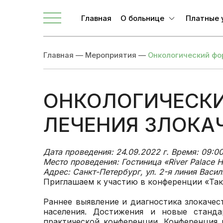
Телефоны для связи
Главная
О больнице
Платные 
О ЛОКБ
Главная
—
Мероприятия
—
Онкологический фо
Администрация
Главные специалисты
Направления
ОНКОЛОГИЧЕСКИ
Вакансии
ЛЕЧЕНИЯ ЗЛОКА
Врачи
Новости
Дата проведения: 24.09.2022 г. Время: 09:00
Место проведения: Гостиница «River Palace H
Документы учреждения
Адрес: Санкт-Петербург, ул. 2-я линия Васи
Приглашаем к участию в конференции «Так
Раннее выявление и диагностика злокаче
населения. Достижения и новые станда
практической конференции. Конференция 