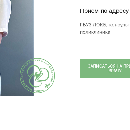
исследования и
Правила посе
здоровье. Максимум»
манипуляции
Прием по адресу
пациентов
(женский)
Стоматологические
Памятка для г
Чекап «Онкориски.
ГБУЗ ЛОКБ, консуль
услуги
гарантиях бес
Мужской»
поликлиника
оказания мед
Функциональная
Чекап «Онкориски.
помощи
диагностика
Женский»
Страхование
Лучевая диагностика
Оформление с
Эндоскопическая
ЗАПИСАТЬСЯ НА ПР
налогового вы
ВРАЧУ
диагностика
Информация д
Лабораторная
потребителей
диагностика
Информация о
Операции хирургические
беременности
Операции
Информация о
рентгенохирургические
Правила внут
Операции
Записаться