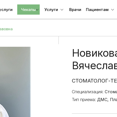
услуги
Чекапы
Услуги
Врачи
Пациентам
Чекап «Забота о
Приемы, осмотры,
Запись на при
здоровье. Базовый»
консультации
авовна
Заболевания
Чекап мужского
Палаты (койко-день),
Подготовка к
здоровья
доплаты
исследования
Новиков
Чекап женского
Программы
Медицинский 
здоровья
комплексного
Вячесла
Часто задава
обследования
Чекап «Здоровый ЖКТ»
вопросы
Анестезии и
Чекап «Здоровое сердце
Информация д
СТОМАТОЛОГ-ТЕ
анестезиологические
и сосуды»
потребителей
пособия
Специализация:
Стома
Чекап «Забота о
Навигаторы п
Биопсии и пункции
Тип приема:
ДМС, Пл
здоровье. Максимум»
жизненным си
(мужской)
Лечебно-
Госпитализац
диагностические
Чекап «Забота о