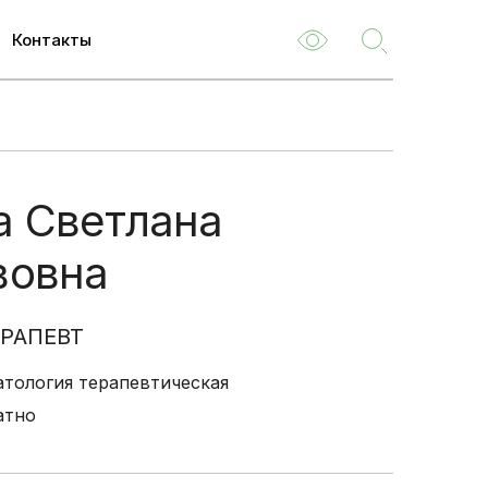
Контакты
ем
м
а Светлана
туризм
вовна
емые
ля
РАПЕВТ
 НОК
тология терапевтическая
о
атно
туациям
ия