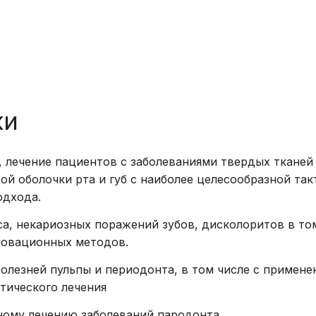
распорядка
эндоскопические
Права и обяза
Физиотерапия
граждан в сф
Лечебная физкультура
здоровья
Массаж,
Высокотехнол
рефлексотерапия,
медицинская 
ки
мануальная терапия,
Права гражда
тейпирование
получение льг
, лечение пациентов с заболеваниями твердых тканей 
Комплексная
лекарственно
ой оболочки рта и губ с наиболее целесообразной так
химиотерапия
обеспечения
одхода.
Радиотерапия
а, некариозных поражений зубов, дисколоритов в то
Стерилизация
новационных методов.
Радиационный контроль
олезней пульпы и периодонта, в том числе с примене
Кровь и плазма
тического лечения
Прочие услуги
ному лечению заболеваний пародонта