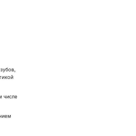
нности
ере охраны
огичная
помощь
н на
отного
зубов,
го
тикой
м числе
нием