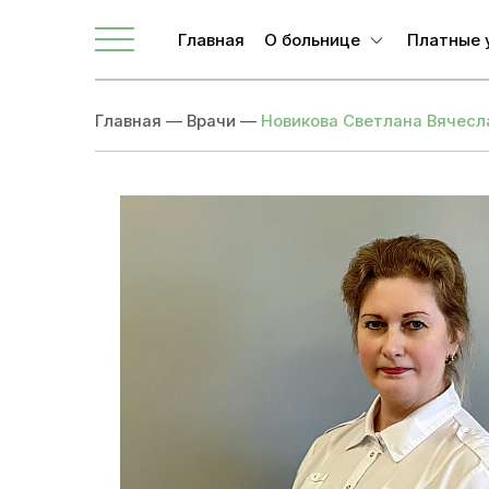
Главная
О больнице
Платные 
О ЛОКБ
Главная
—
Врачи
—
Новикова Светлана Вячесл
Администрация
Главные специалисты
Направления
Вакансии
Врачи
Новости
Документы учреждения