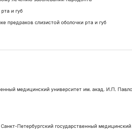
Эстетическая
 рта и губ
гинекология
е предраков слизистой оболочки рта и губ
Иммунология, генетика,
гистохимия (сторонние
лаборатории)
венный медицинский университет им. акад. И.П. Павло
я» Санкт-Петербургский государственный медицинский