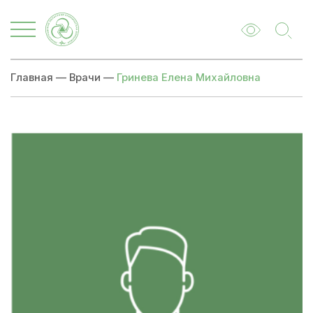
Главная
—
Врачи
—
Гринева Елена Михайловна