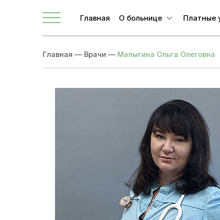
Главная
О больнице
Платные 
О ЛОКБ
Главная
—
Врачи
—
Малыгина Ольга Олеговна
Администрация
Главные специалисты
Направления
Вакансии
Врачи
Новости
Документы учреждения