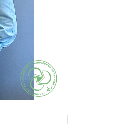
исследования и
Правила посе
здоровье. Максимум»
манипуляции
пациентов
(женский)
Стоматологические
Памятка для г
Чекап «Онкориски.
услуги
гарантиях бес
Мужской»
оказания мед
Функциональная
Чекап «Онкориски.
помощи
диагностика
Женский»
Страхование
Лучевая диагностика
Оформление с
Эндоскопическая
налогового вы
диагностика
Информация д
Лабораторная
потребителей
диагностика
Информация о
Операции хирургические
беременности
Операции
Информация о
рентгенохирургические
Правила внут
Операции