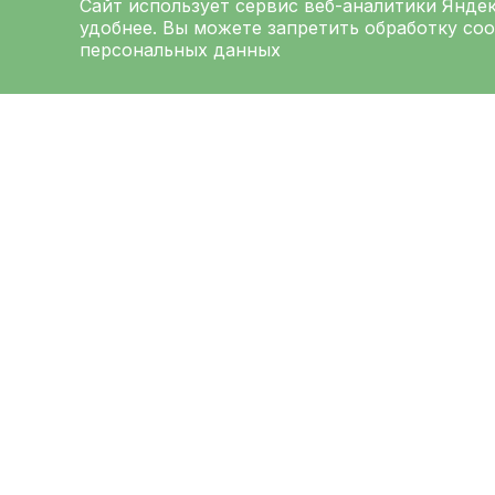
Сайт использует сервис веб-аналитики
Янде
удобнее. Вы можете запретить обработку coo
персональных данных
ЛЕНИНГРАДСКАЯ
ОБЛАСТНАЯ
КЛИНИЧЕСКАЯ
БОЛЬНИЦА
Меню
Ад
О больнице
194
Выб
Администрация
Луна