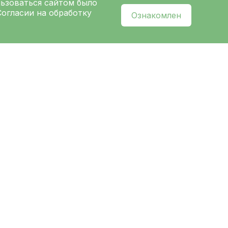
льзоваться сайтом было
Согласии на обработку
Ознакомлен
l
нальных данных
и ознакомлен с
политикой
ых
Ленинградской областной
ницы
»
CТАНЦИЯ МЕТРО
«ПОЛИТЕХНИЧЕСКАЯ»