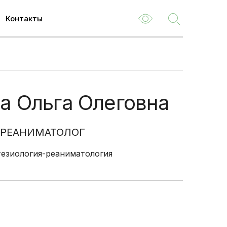
Контакты
ем
м
а Ольга Олеговна
туризм
емые
-РЕАНИМАТОЛОГ
езиология-реаниматология
ля
 НОК
о
туациям
ия