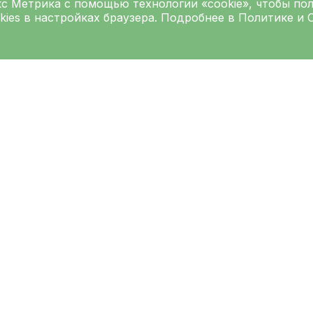
кс Метрика
с помощью технологии «cookie», чтобы по
kies в настройках браузера. Подробнее в
Политике
и
Подписаться на рассылку
Введите ваш e-mai
Согласен на
обработку персо
обработки персональных данн
рес основного корпуса
Как добраться до 
клинической боль
291, г.Санкт-Петербург,
оргский район, пр.
CТАНЦИЯ МЕТРО «ОЗЕРКИ
чарского, 45, корп. 1, лит. А