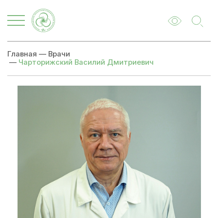
Главная
—
Врачи
—
Чарторижский Василий Дмитриевич