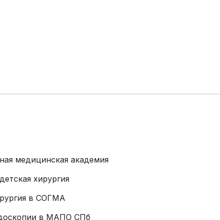
распорядка
эндоскопические
Права и обяза
Физиотерапия
граждан в сф
Лечебная физкультура
здоровья
Массаж,
Высокотехнол
рефлексотерапия,
медицинская 
мануальная терапия,
Права гражда
тейпирование
получение льг
Комплексная
лекарственно
химиотерапия
обеспечения
Радиотерапия
нная медицинская академия
Стерилизация
Радиационный контроль
детская хирургия
Кровь и плазма
ирургия в СОГМА
Прочие услуги
ндоскопии в МАПО СПб