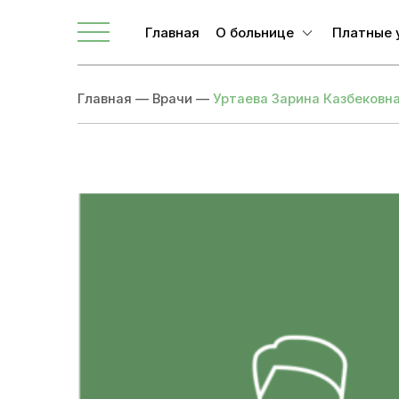
Главная
О больнице
Платные 
О ЛОКБ
Главная
—
Врачи
—
Уртаева Зарина Казбековн
Администрация
Главные специалисты
Направления
Вакансии
Врачи
Новости
Документы учреждения