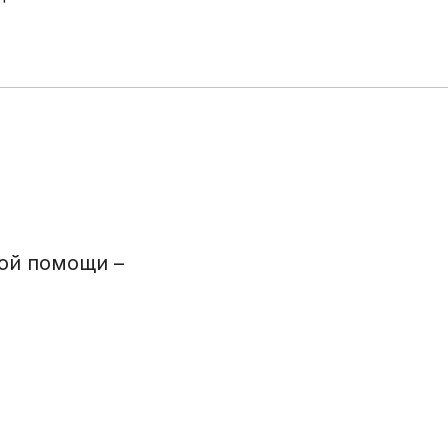
Эстетическая
гинекология
Иммунология, генетика,
гистохимия (сторонние
лаборатории)
ой помощи –