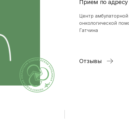
Прием по адресу
исследования и
Правила посе
здоровье. Максимум»
манипуляции
пациентов
(женский)
Центр амбулаторной
Стоматологические
Памятка для г
Чекап «Онкориски.
онкологической пом
услуги
гарантиях бес
Мужской»
Гатчина
оказания мед
Функциональная
Чекап «Онкориски.
помощи
диагностика
Женский»
Страхование
Лучевая диагностика
Отзывы
Оформление с
Эндоскопическая
налогового вы
диагностика
Информация д
Лабораторная
потребителей
диагностика
Информация о
Операции хирургические
беременности
Операции
Информация о
рентгенохирургические
Правила внут
Операции