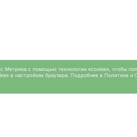
кс Метрика
с помощью технологии «cookie», чтобы по
kies в настройках браузера. Подробнее в
Политике
и
Подписаться на рассылку
Введите ваш e-mai
Согласен на
обработку персо