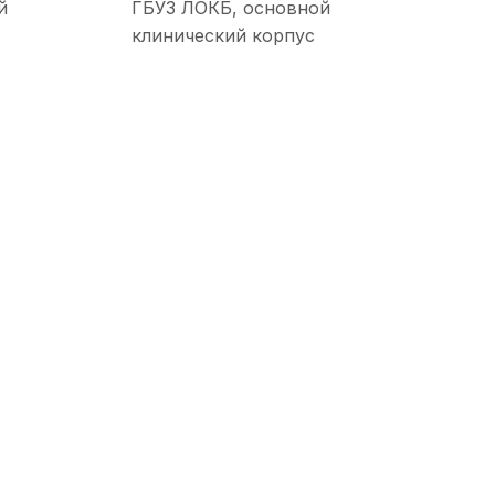
й
ГБУЗ ЛОКБ, основной
щения
клинический корпус
раждан о
платного
ицинской
 ДМС
правки для
чета
ля
 НОК
б аборте
реннего