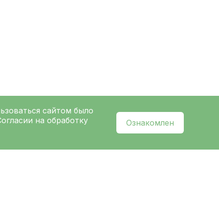
льзоваться сайтом было
Согласии на обработку
Ознакомлен
l
нальных данных
и ознакомлен с
политикой