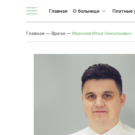
Главная
О больнице
Платные 
О ЛОКБ
Главная
—
Врачи
—
Иванаев Илья Николаевич
Администрация
Главные специалисты
Направления
Вакансии
Врачи
Новости
Документы учреждения