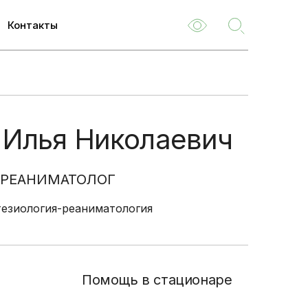
Контакты
ем
м
 Илья Николаевич
туризм
емые
-РЕАНИМАТОЛОГ
езиология-реаниматология
ля
 НОК
о
туациям
Помощь в стационаре
ия