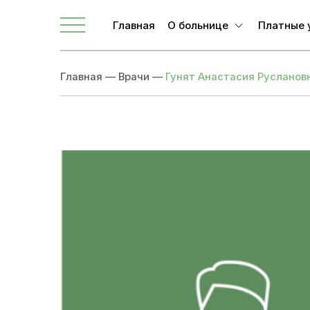
Главная
О больнице
Платные 
О ЛОКБ
Главная
—
Врачи
—
Гунят Анастасия Русланов
Администрация
Главные специалисты
Направления
Вакансии
Врачи
Новости
Документы учреждения