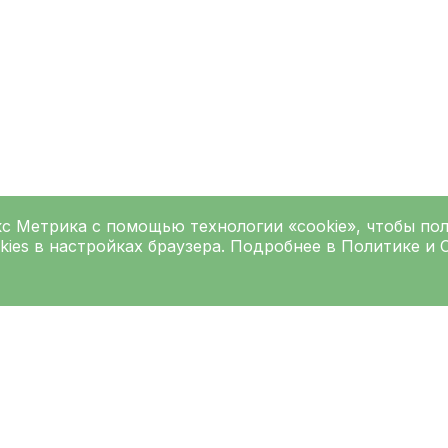
кс Метрика
с помощью технологии «cookie», чтобы по
kies в настройках браузера. Подробнее в
Политике
и
Подписаться на рассылку
Введите ваш e-mai
Согласен на
обработку персо