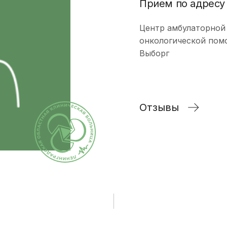
Прием по адресу
исследования и
Правила посе
здоровье. Максимум»
манипуляции
пациентов
(женский)
Центр амбулаторной
Стоматологические
Памятка для г
Чекап «Онкориски.
онкологической пом
услуги
гарантиях бес
Мужской»
Выборг
оказания мед
Функциональная
Чекап «Онкориски.
помощи
диагностика
Женский»
Страхование
Лучевая диагностика
Отзывы
Оформление с
Эндоскопическая
налогового вы
диагностика
Информация д
Лабораторная
потребителей
диагностика
Информация о
Операции хирургические
беременности
Операции
Информация о
рентгенохирургические
Правила внут
Операции