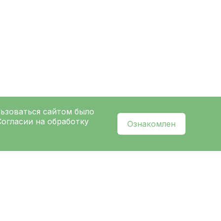
льзоваться сайтом было
Согласии на обработку
Ознакомлен
l
нальных данных
и ознакомлен с
политикой