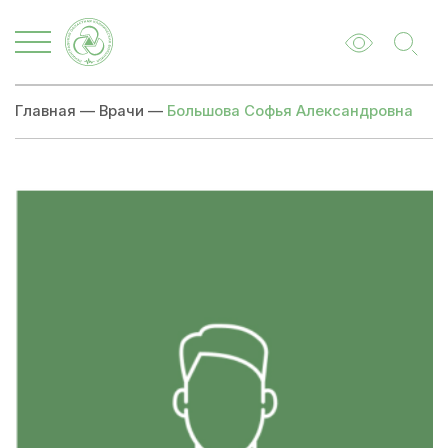
Главная
—
Врачи
—
Большова Софья Александровна