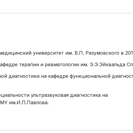
Эстетическая
гинекология
Иммунология, генетика,
гистохимия (сторонние
лаборатории)
едицинский университет им. В.П. Разумовского в 201
а кафедре терапии и ревматологии им. Э.Э.Эйхвальда 
льной диагностики на кафедре функциональной диагнос
пециальности ультразвуковая диагностика на
МУ им.И.П.Павлова.