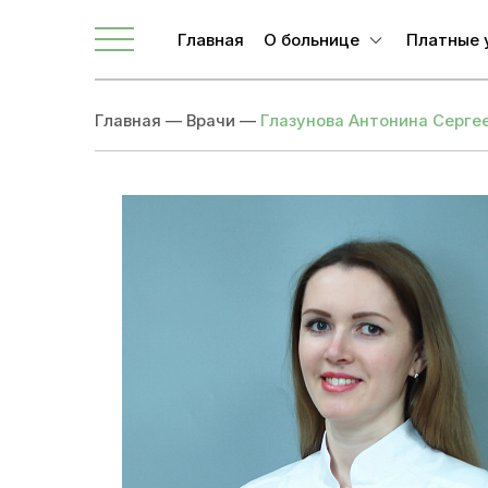
Главная
О больнице
Платные 
О ЛОКБ
Главная
—
Врачи
—
Глазунова Антонина Серге
Администрация
Главные специалисты
Направления
Вакансии
Врачи
Новости
Документы учреждения