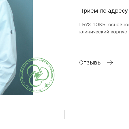
исследования и
Правила посе
здоровье. Максимум»
манипуляции
Прием по адресу
пациентов
(женский)
Стоматологические
Памятка для г
Чекап «Онкориски.
ГБУЗ ЛОКБ, основно
услуги
гарантиях бес
Мужской»
клинический корпус
оказания мед
Функциональная
Чекап «Онкориски.
помощи
диагностика
Женский»
Страхование
Лучевая диагностика
Отзывы
Оформление с
Эндоскопическая
налогового вы
диагностика
Информация д
Лабораторная
потребителей
диагностика
Информация о
Операции хирургические
беременности
Операции
Информация о
рентгенохирургические
Правила внут
Операции