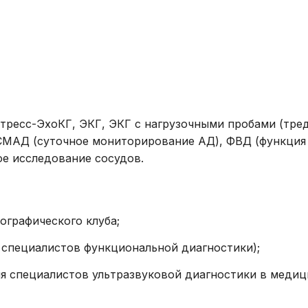
распорядка
эндоскопические
Права и обяза
Физиотерапия
граждан в сф
Лечебная физкультура
здоровья
Массаж,
Высокотехнол
рефлексотерапия,
медицинская 
мануальная терапия,
Стресс-ЭхоКГ, ЭКГ, ЭКГ с нагрузочными пробами (тре
Права гражда
тейпирование
СМАД (суточное мониторирование АД), ФВД (функция
получение льг
ое исследование сосудов.
Комплексная
лекарственно
химиотерапия
обеспечения
Радиотерапия
ографического клуба;
Стерилизация
 специалистов функциональной диагностики);
Радиационный контроль
Кровь и плазма
я специалистов ультразвуковой диагностики в медиц
Прочие услуги