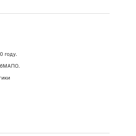
0 году.
СпбМАПО.
тики