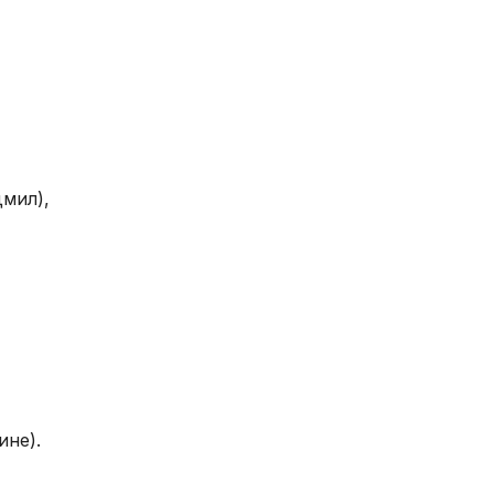
нности
ере охраны
огичная
помощь
дмил),
н на
отного
го
ине).