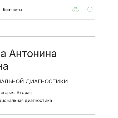
Контакты
ем
м
ва Антонина
туризм
на
емые
ля
НАЛЬНОЙ ДИАГНОСТИКИ
 НОК
тегория:
Вторая
о
иональная диагностика
туациям
ия