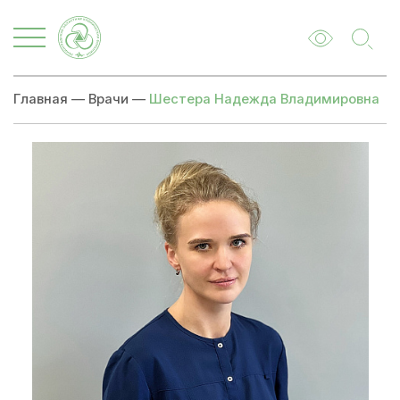
Главная
—
Врачи
—
Шестера Надежда Владимировна