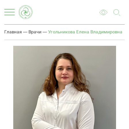
Главная
—
Врачи
—
Угольникова Елена Владимировна