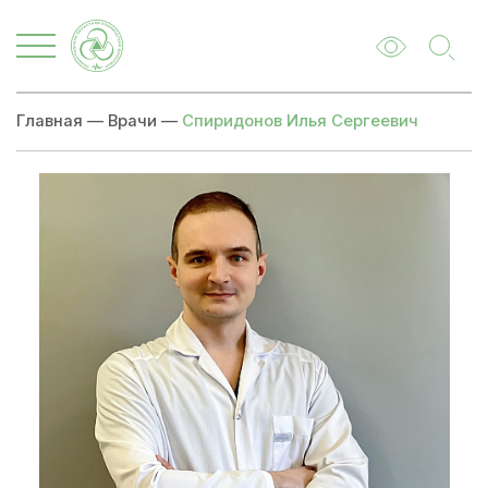
Главная
—
Врачи
—
Спиридонов Илья Сергеевич