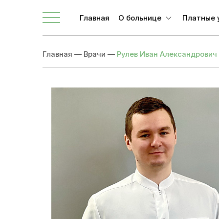
Главная
О больнице
Платные 
О ЛОКБ
Главная
—
Врачи
—
Рулев Иван Александрович
Администрация
Главные специалисты
Направления
Вакансии
Врачи
Новости
Документы учреждения