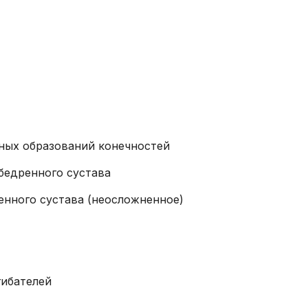
Эстетическая
гинекология
Иммунология, генетика,
гистохимия (сторонние
лаборатории)
ных образований конечностей
бедренного сустава
енного сустава (неосложненное)
гибателей