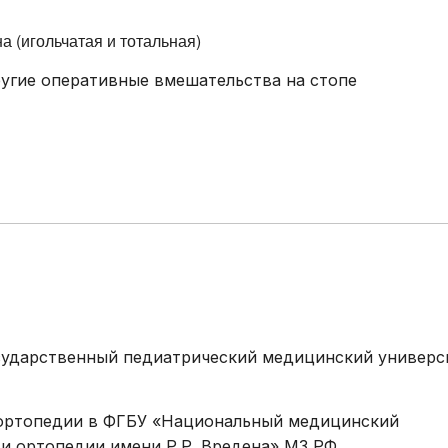
 (игольчатая и тотальная)
ругие оперативные вмешательства на стопе
осударственный педиатрический медицинский универс
и ортопедии в ФГБУ «Национальный медицинский
и ортопедии имени Р.Р. Вредена» МЗ РФ