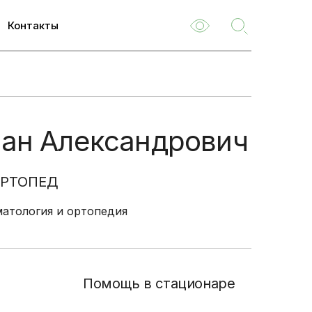
Контакты
ем
м
ван Александрович
туризм
емые
ОРТОПЕД
атология и ортопедия
ля
 НОК
о
туациям
Помощь в стационаре
ия