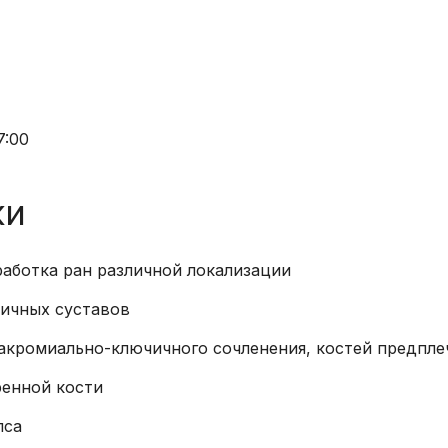
распорядка
эндоскопические
Права и обяза
Физиотерапия
граждан в сф
Лечебная физкультура
здоровья
Массаж,
Высокотехнол
7:00
рефлексотерапия,
медицинская 
мануальная терапия,
Права гражда
тейпирование
ки
получение льг
Комплексная
лекарственно
химиотерапия
обеспечения
работка ран различной локализации
Радиотерапия
личных суставов
Стерилизация
акромиально-ключичного сочленения, костей предпле
Радиационный контроль
ренной кости
Кровь и плазма
пса
Прочие услуги