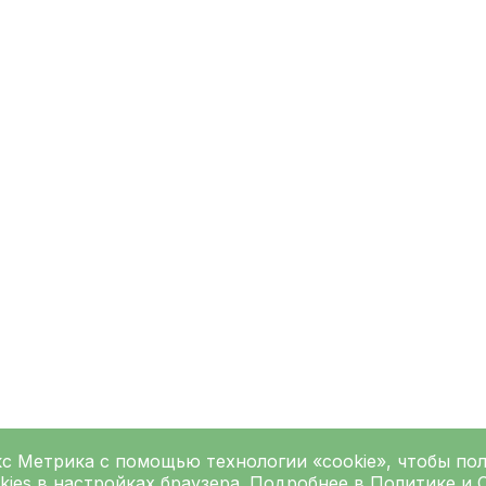
кс Метрика
с помощью технологии «cookie», чтобы по
kies в настройках браузера. Подробнее в
Политике
и