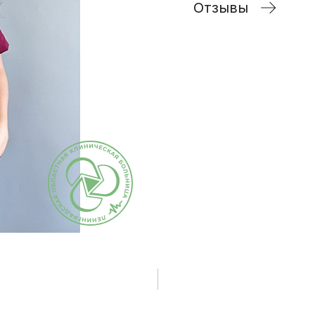
исследования и
Отзывы
Правила посе
здоровье. Максимум»
манипуляции
пациентов
(женский)
Стоматологические
Памятка для г
Чекап «Онкориски.
услуги
гарантиях бес
Мужской»
оказания мед
Функциональная
Чекап «Онкориски.
помощи
диагностика
Женский»
Страхование
Лучевая диагностика
Оформление с
Эндоскопическая
налогового вы
диагностика
Информация д
Лабораторная
потребителей
диагностика
Информация о
Операции хирургические
беременности
Операции
Информация о
рентгенохирургические
Правила внут
Операции