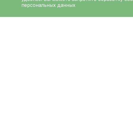
персональных данных
ЛЕНИНГРАДСКАЯ
ОБЛАСТНАЯ
КЛИНИЧЕСКАЯ
БОЛЬНИЦА
Меню
Ад
О больнице
194
Выб
Администрация
Луна
Направления