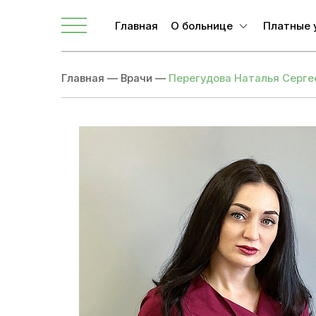
Главная
О больнице
Платные 
О ЛОКБ
Главная
—
Врачи
—
Перегудова Наталья Серге
Администрация
Главные специалисты
Направления
Вакансии
Врачи
Новости
Документы учреждения