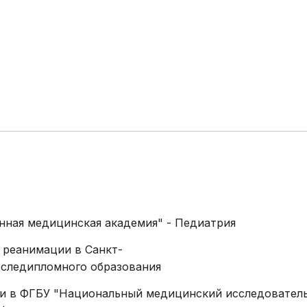
распорядка
эндоскопические
Права и обяза
Физиотерапия
граждан в сф
Лечебная физкультура
здоровья
Массаж,
Высокотехнол
рефлексотерапия,
медицинская 
мануальная терапия,
Права гражда
тейпирование
получение льг
Комплексная
лекарственно
химиотерапия
обеспечения
Радиотерапия
енная медицинская академия" - Педиатрия
Стерилизация
Радиационный контроль
и реанимации в Санкт-
оследипломного образования
Кровь и плазма
ции в ФГБУ "Национальный медицинский исследовател
Прочие услуги