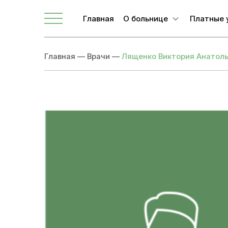
Главная
О больнице
Платные 
О ЛОКБ
Главная
—
Врачи
—
Лященко Виктория Анатол
Администрация
Главные специалисты
Направления
Вакансии
Врачи
Новости
Документы учреждения