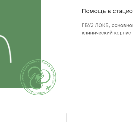
исследования и
Правила посе
здоровье. Максимум»
манипуляции
Помощь в стацио
пациентов
(женский)
Стоматологические
Памятка для г
Чекап «Онкориски.
ГБУЗ ЛОКБ, основно
услуги
гарантиях бес
Мужской»
клинический корпус
оказания мед
Функциональная
Чекап «Онкориски.
помощи
диагностика
Женский»
Страхование
Лучевая диагностика
Оформление с
Эндоскопическая
налогового вы
диагностика
Информация д
Лабораторная
потребителей
диагностика
Информация о
Операции хирургические
беременности
Операции
Информация о
рентгенохирургические
Правила внут
Операции