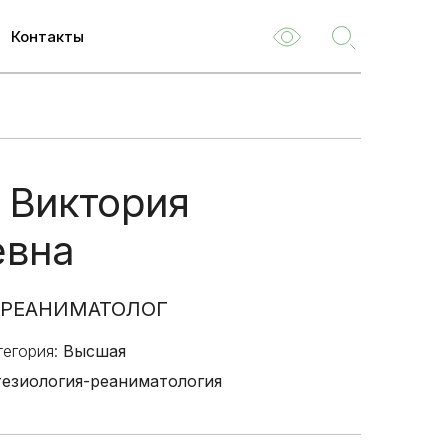
Контакты
ем
м
 Виктория
туризм
евна
емые
ля
-РЕАНИМАТОЛОГ
 НОК
тегория:
Высшая
о
езиология-реаниматология
туациям
ия