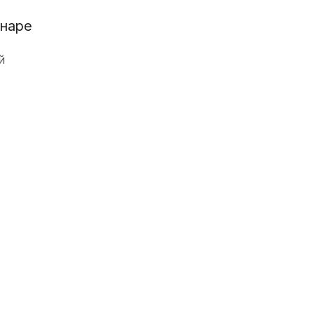
щения
наре
раждан о
й
платного
ицинской
 ДМС
правки для
чета
ля
 НОК
б аборте
реннего